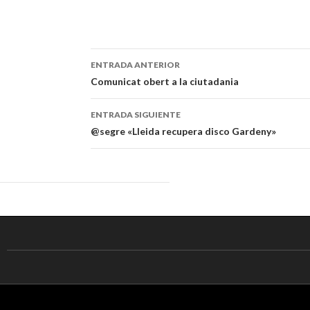
ENTRADA ANTERIOR
Navegación
Comunicat obert a la ciutadania
de
ENTRADA SIGUIENTE
entradas
@segre «Lleida recupera disco Gardeny»