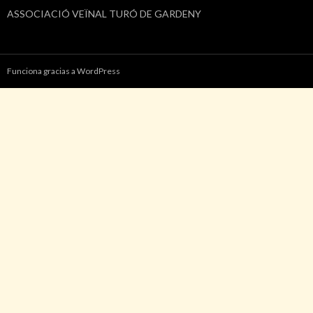
ASSOCIACIÓ VEÏNAL TURÓ DE GARDENY
Funciona gracias a WordPress