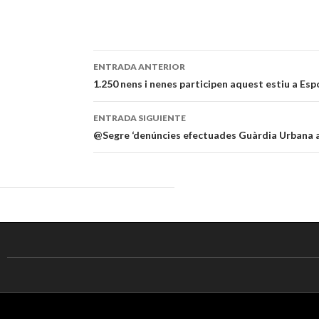
ENTRADA ANTERIOR
Navegación
1.250 nens i nenes participen aquest estiu a Es
de
ENTRADA SIGUIENTE
entradas
@Segre ‘denúncies efectuades Guàrdia Urbana al