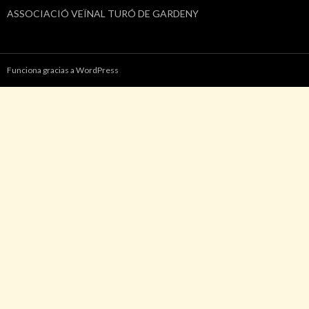
ASSOCIACIÓ VEÏNAL TURÓ DE GARDENY
Funciona gracias a WordPress