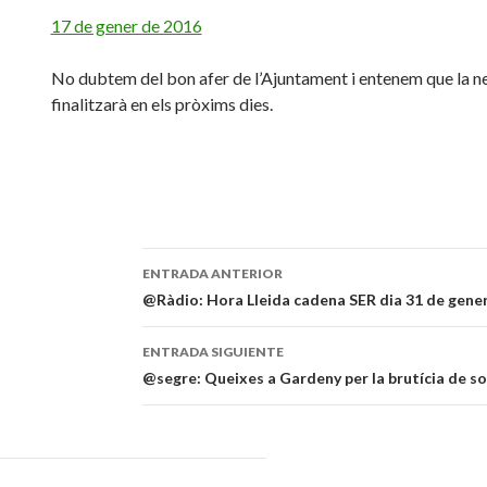
17 de gener de 2016
No dubtem del bon afer de l’Ajuntament i entenem que la ne
finalitzarà en els pròxims dies.
ENTRADA ANTERIOR
Navegación
@Ràdio: Hora Lleida cadena SER dia 31 de gene
de
ENTRADA SIGUIENTE
entradas
@segre: Queixes a Gardeny per la brutícia de so