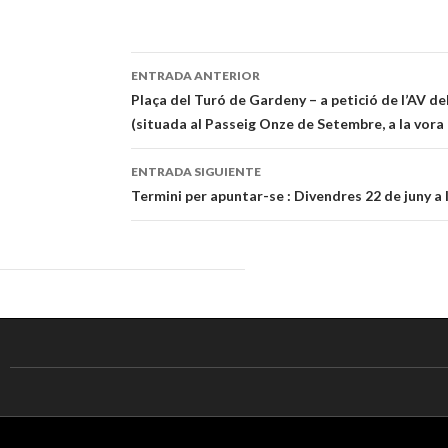
ENTRADA ANTERIOR
Navegación
Plaça del Turó de Gardeny – a petició de l’AV d
(situada al Passeig Onze de Setembre, a la vora d
de
entradas
ENTRADA SIGUIENTE
Termini per apuntar-se : Divendres 22 de juny a 