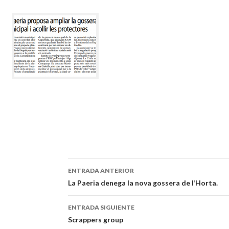
ENTRADA ANTERIOR
Navegación
La Paeria denega la nova gossera de l’Horta.
de
ENTRADA SIGUIENTE
entradas
Scrappers group