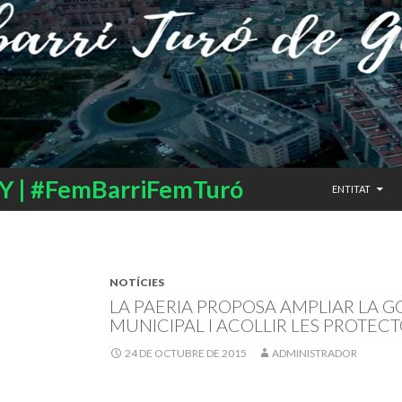
SALTAR AL CO
 | #FemBarriFemTuró
ENTITAT
NOTÍCIES
LA PAERIA PROPOSA AMPLIAR LA G
MUNICIPAL I ACOLLIR LES PROTEC
24 DE OCTUBRE DE 2015
ADMINISTRADOR