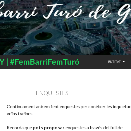
SALTAR AL CO
 | #FemBarriFemTuró
ENTITAT
ENQUESTES
Contínuament anirem fent enquestes per conèixer les inquietud
veïns i veïnes.
Recorda que
pots proposar
enquestes a través del full de