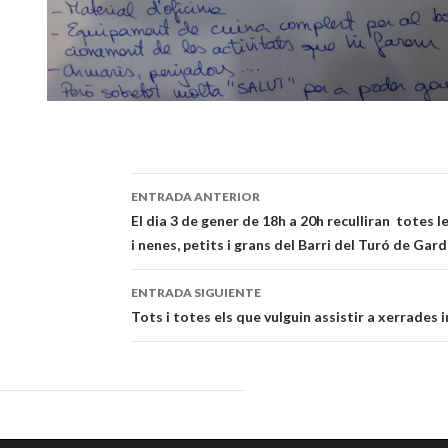
ENTRADA ANTERIOR
Navegación
El dia 3 de gener de 18h a 20h reculliran totes l
i nenes, petits i grans del Barri del Turó de Gard
de
entradas
ENTRADA SIGUIENTE
Tots i totes els que vulguin assistir a xerrades 