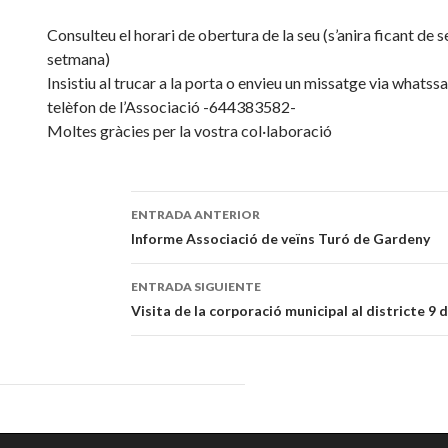
Consulteu el horari de obertura de la seu (s’anira ficant de 
setmana)
Insistiu al trucar a la porta o envieu un missatge via whatss
telèfon de l’Associació -644383582-
Moltes gràcies per la vostra col·laboració
ENTRADA ANTERIOR
Navegación
Informe Associació de veïns Turó de Gardeny
de
ENTRADA SIGUIENTE
entradas
Visita de la corporació municipal al districte 9 d