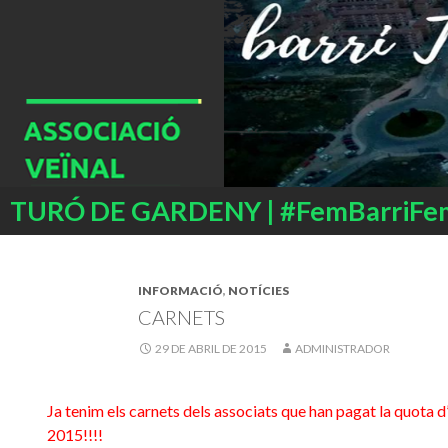
Buscar
TURÓ DE GARDENY | #FemBarriFe
SALTAR
AL
CONTENIDO
INFORMACIÓ
,
NOTÍCIES
CARNETS
29 DE ABRIL DE 2015
ADMINISTRADOR
Ja tenim els carnets dels associats que han pagat la quota d
2015!!!!