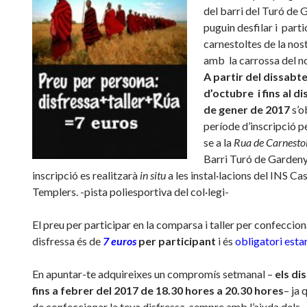
del barri del Turó de
puguin desfilar i parti
carnestoltes de la nost
amb la carrossa del no
A partir del dissabte
d’octubre i
fins al d
de gener de 2017
s’o
període d’inscripció p
se a la
Rua de Carnestol
Barri Turó de Gardeny
inscripció es realitzarà
in situ
a les instal·lacions del INS Cas
Templers. -pista poliesportiva del col·legi-
El preu per participar en la comparsa i taller per confeccion
disfressa és de
7 euros
per participant
i és
obligatori estar
En apuntar-te adquireixes un compromís setmanal –
els di
fins a febrer del 2017 de 18.30 hores a 20.30 hores
– ja 
de confeccionar la teva disfressa, sempre amb l’ajuda dels