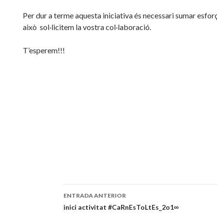
Per dur a terme aquesta iniciativa és necessari sumar esforç
això sol·licitem la vostra col·laboració.
T’esperem!!!
ENTRADA ANTERIOR
Navegación
inici activitat #CaRnEsToLtEs_2o1∞