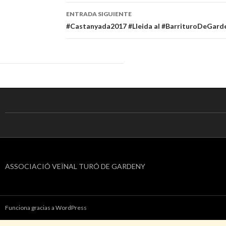
de
ENTRADA SIGUIENTE
entradas
#Castanyada2017 #Lleida al #BarrituroDeGard
ASSOCIACIÓ VEÏNAL TURÓ DE GARDENY
Funciona gracias a WordPress