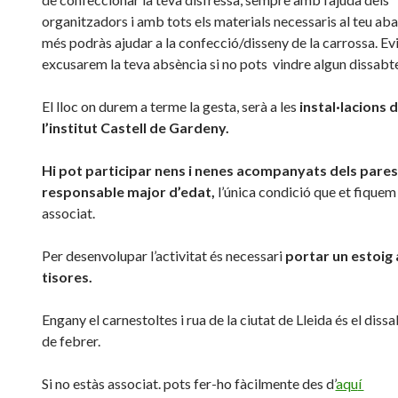
organitzadors i amb tots els materials necessaris al teu aba
més podràs ajudar a la confecció/disseny de la carrossa. E
excusarem la teva absència si no pots vindre algun dissabt
El lloc on durem a terme la gesta, serà a les
instal·lacions 
l’institut Castell de Gardeny.
Hi pot participar nens i nenes acompanyats dels pares
responsable major d’edat,
l’única condició que et fiquem
associat.
Per desenvolupar l’activitat és necessari
portar un estoig 
tisores.
Engany el carnestoltes i rua de la ciutat de Lleida és el diss
de febrer.
Si no estàs associat. pots fer-ho fàcilmente des d’
aqu
í