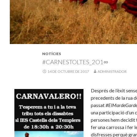
NOTÍCIES
#CARNESTOLTES_2O1∞
14 DE OCTUBRE DE 2017
ADMINISTRADOR
Després de l’èxit sens
precedents de la rua de
passat
#El
MardeGard
una participació d’un 
persones hem decidit 
fer una carrossa i fer l
disfresses perquè gran