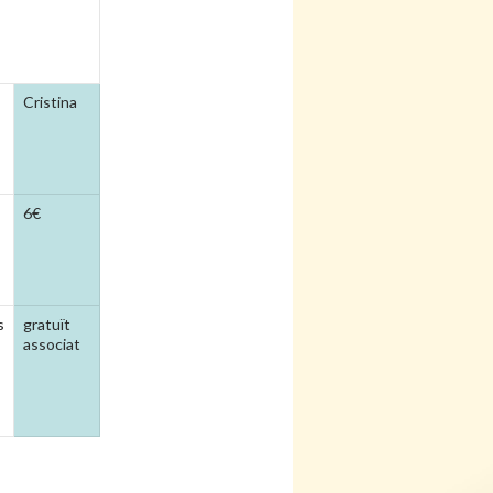
Cristina
6€
s
gratuït
associat