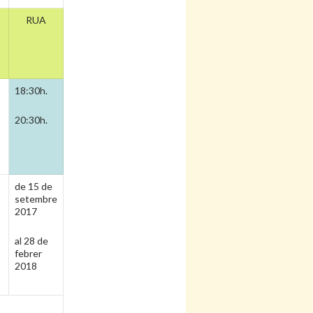
RUA
18:30h.
20:30h.
de 15 de
setembre
2017
al 28 de
febrer
2018