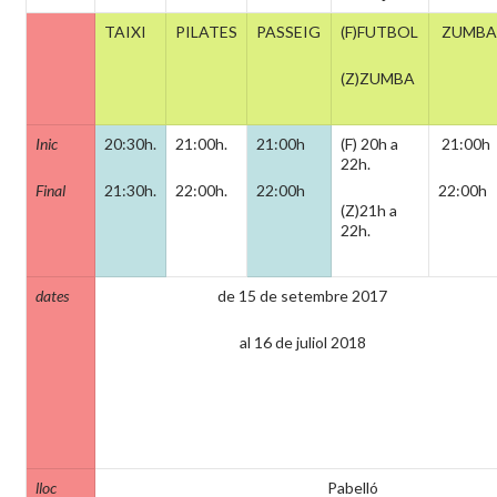
TAIXI
PILATES
PASSEIG
(F)FUTBOL
ZUMBA
(Z)ZUMBA
Inic
20:30h.
21:00h.
21:00h
(F) 20h a
21:00h
22h.
F
inal
21:30h.
22:00h.
22:00h
22:00h
(Z)21h a
22h.
dates
de 15 de setembre 2017
al 16 de juliol 2018
lloc
Pabelló