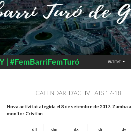
SALTAR AL CO
 | #FemBarriFemTuró
ENTITAT
CALENDARI D’ACTIVITATS 17-18
Nova activitat afegida el 8 de setembre de 2017. Zumba
monitor Cristian
dll
dm
dx
dj
dv