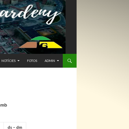
NTENIDO
NOTÍCIES
FOTOS
ADMIN
 amb
ds – dm