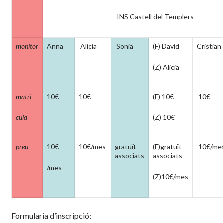
INS Castell del Templers
monitor
Anna
Alicia
Sonia
(F) David
Cristian
(Z) Alicia
matri-
10€
10€
(F) 10€
10€
cula
(Z) 10€
preu
10€
10€/mes
gratuït
(F)gratuït
10€/me
associats
associats
/mes
(Z)10€/mes
Formularia d’inscripció: