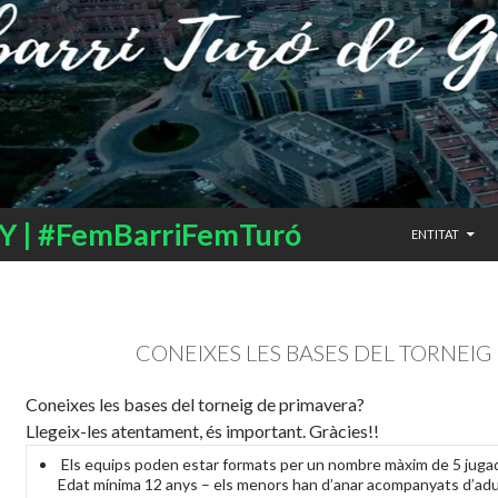
SALTAR AL CO
 | #FemBarriFemTuró
ENTITAT
CONEIXES LES BASES DEL TORNEIG
Coneixes les bases del torneig de primavera?
Llegeix-les atentament, és important. Gràcies!!
Els equips poden estar formats per un nombre màxim de 5 juga
Edat mínima 12 anys – els menors han d’anar acompanyats d’adu