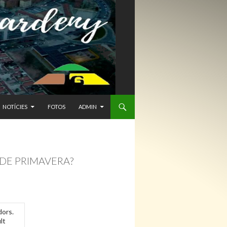
NTENIDO
NOTÍCIES
FOTOS
ADMIN
 DE PRIMAVERA?
dors.
lt