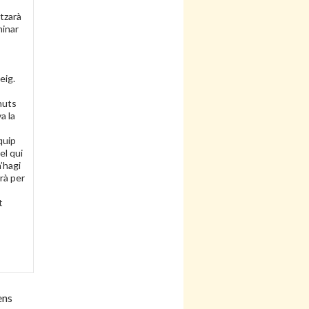
itzarà
minar
eig.
nuts
a la
quip
el qui
’hagi
rà per
t
ens