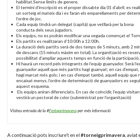
habilitat.Sense limits de genere.
El termini d’inscripció es el proper dissabte dia 01 d’abril; es real
un sorteig el mateix dia i es faran els emparellaments per deter
l’ordre de joc.
Cada equip tindrà un delegat (capità) que vetllarà per la bona
conducta dels seus jugadors.
Els equips, no es podràn modificar una vegada començat el Torn
Els partits es realitzaran d’10:00h a 12:00h.
La duració dels partits serà de dos temps de 5 minuts, amb 2 mi
de descans (15 minuts màxim en total). La organització es reserv
possibilitat d’ampliar aquests temps en funció de la participació.
Hi haurà un record pels integrants de l’equip guanyador. Serà l’e
guanyador aquell que més partits hagi guanyat; en cas d’empat, 
hagi marcat més gols; i en cas d’empat també, aquell equip que n
encaixat menys. l’ordre de determinació de guanyadors es segui
aquest esquema.
Els equips aniran diferenciats. En cas de coincidir, l’equip visitan
vestirà un pectoral de color (subministrat per l’organització)
Visiteu entrada de la #
Festaprimavera
per més informació
A continuació pots inscriure’t en el
#torneigprimavera
, aviat 